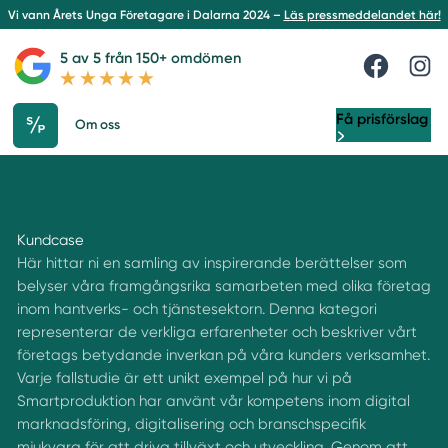
Vi vann Årets Unga Företagare i Dalarna 2024 –
Läs pressmeddelandet här!
5 av 5 från 150+ omdömen
Få prisförslag
Om oss
Kundcase
Här hittar ni en samling av inspirerande berättelser som
belyser våra framgångsrika samarbeten med olika företag
inom hantverks- och tjänstesektorn. Denna kategori
representerar de verkliga erfarenheter och beskriver vårt
företags betydande inverkan på våra kunders verksamhet.
Varje fallstudie är ett unikt exempel på hur vi på
Smartproduktion har använt vår kompetens inom digital
marknadsföring, digitalisering och branschspecifik
mjukvara för att driva tillväxt och utveckling. Genom att