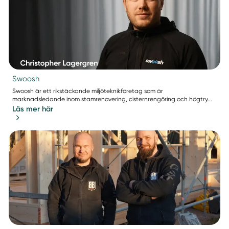
Swoosh
Swoosh är ett rikstäckande miljöteknikföretag som är
marknadsledande inom stamrenovering, cisternrengöring och högtry...
Läs mer här