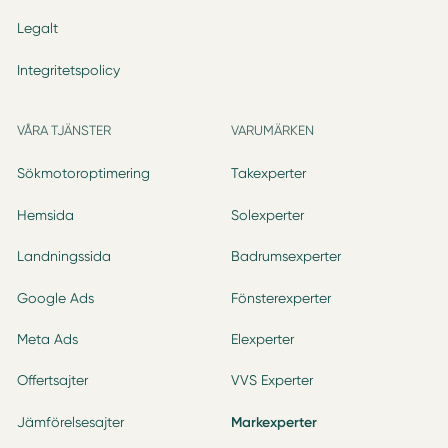
Legalt
Integritetspolicy
VÅRA TJÄNSTER
VARUMÄRKEN
Sökmotoroptimering
Takexperter
Hemsida
Solexperter
Landningssida
Badrumsexperter
Google Ads
Fönsterexperter
Meta Ads
Elexperter
Offertsajter
VVS Experter
Jämförelsesajter
Markexperter