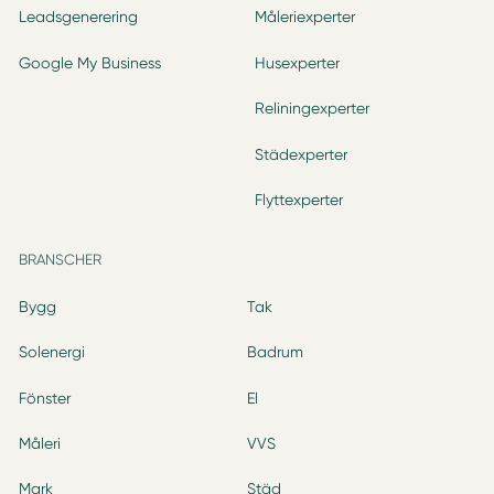
Leadsgenerering
Måleriexperter
Google My Business
Husexperter
Reliningexperter
Städexperter
Flyttexperter
BRANSCHER
Bygg
Tak
Solenergi
Badrum
Fönster
El
Måleri
VVS
Mark
Städ