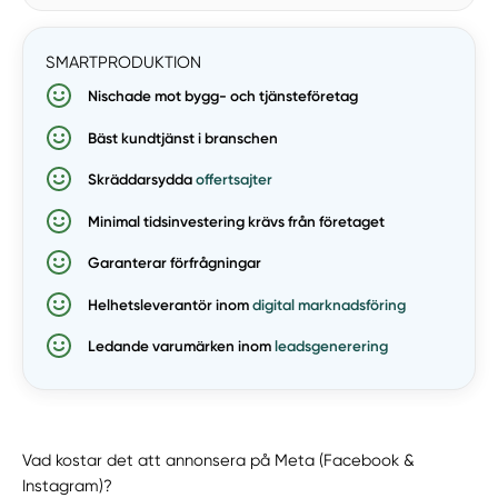
SMARTPRODUKTION
Nischade mot bygg- och tjänsteföretag
ANDRA BYRÅER
Arbetar spritt med alla branscher
Bäst kundtjänst i branschen
Ingen kunskap inom byggbranschen
Skräddarsydda
offertsajter
Svåra att nå för uppdateringar
Minimal tidsinvestering krävs från företaget
Kräver betydande tid från företaget
Garanterar förfrågningar
Ingen garanti av förfrågningar
Helhetsleverantör inom
digital marknadsföring
Ledande varumärken inom
leadsgenerering
Vad kostar det att annonsera på Meta (Facebook &
Instagram)?