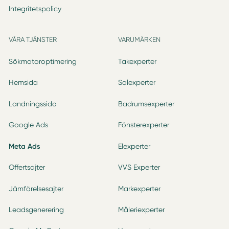
Integritetspolicy
VÅRA TJÄNSTER
VARUMÄRKEN
Sökmotoroptimering
Takexperter
Hemsida
Solexperter
Landningssida
Badrumsexperter
Google Ads
Fönsterexperter
Meta Ads
Elexperter
Offertsajter
VVS Experter
Jämförelsesajter
Markexperter
Leadsgenerering
Måleriexperter