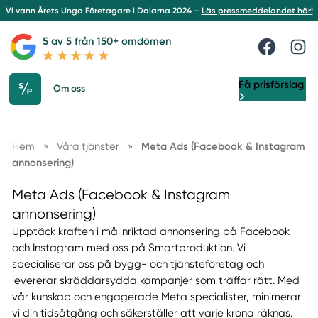
Vi vann Årets Unga Företagare i Dalarna 2024 –
Läs pressmeddelandet här!
5 av 5 från 150+ omdömen
Få prisförslag
Om oss
Hem
»
Våra tjänster
»
Meta Ads (Facebook & Instagram
annonsering)
Meta Ads (Facebook & Instagram
annonsering)
Upptäck kraften i målinriktad annonsering på Facebook
och Instagram med oss på Smartproduktion. Vi
specialiserar oss på bygg- och tjänsteföretag och
levererar skräddarsydda kampanjer som träffar rätt. Med
vår kunskap och engagerade Meta specialister, minimerar
vi din tidsåtgång och säkerställer att varje krona räknas.