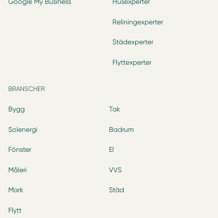
Google My Business
Husexperter
Reliningexperter
Städexperter
Flyttexperter
BRANSCHER
Bygg
Tak
Solenergi
Badrum
Fönster
El
Måleri
VVS
Mark
Städ
Flytt