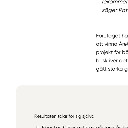
rekommenda
säger Patr
Företaget har 
att vinna Åre
projekt för b
beskriver det
gått starka g
Resultaten talar för sig själva
JL Fönster & Fasad har på fyra år t