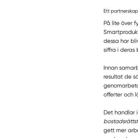
Ett partnerska
På lite över 
Smartprodukt
dessa har bliv
siffra i deras
Innan samarb
resultat de s
genomarbetad
offerter och
Det handlar 
bostadsrätts
gett mer arbe