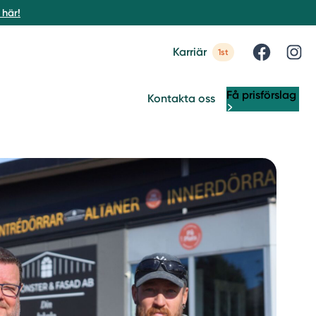
här!
Karriär
1st
Få prisförslag
Kontakta oss