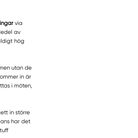
ingar
via
dedel av
äldigt hög
 men utan de
 kommer in är
tas i möten,
tt in större
mans har det
tuff