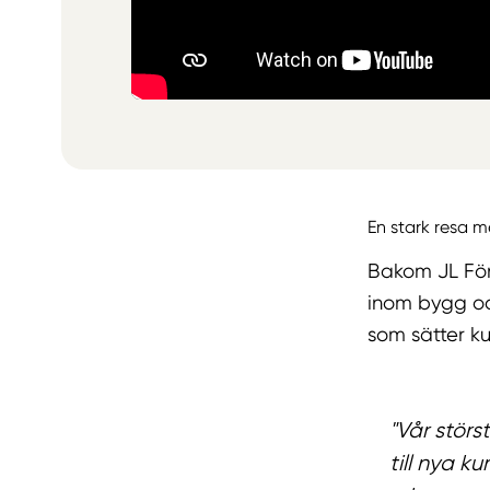
En stark resa me
Bakom JL Fön
inom bygg oc
som sätter k
"Vår stör
till nya k