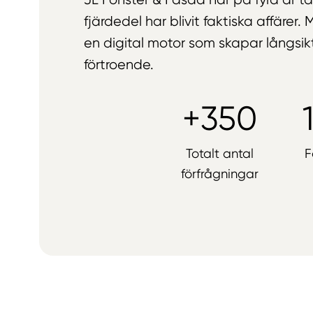
fjärdedel har blivit faktiska affär
en digital motor som skapar långsiktig
förtroende.
+350
Totalt antal
F
förfrågningar