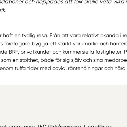
tioner och hoppades att folk skulle veta vilka vi
ik.
haft en tydlig resa. Från att vara relativt okända i reg
ts företagare, bygga ett starkt varumärke och hanter
åde BRF, privatkunder och kommersiella fastigheter. P
 som en stolthet, både för sig själv och sina medarb
enom tuffa tider med covid, räntehöjningar och hård 
agit emot över 350 förfrågningar. Ungefär en