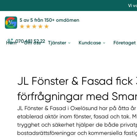
Vi v
5 av 5 från 150+ omdömen
070 681 52 22
Hem
Om oss
Tjänster
Kundcase
Företaget
JL Fönster & Fasad fick
förfrågningar med Smar
JL Fönster & Fasad i Oxelösund har på åtta år vu
etablerad aktör inom fönster, fasad och tak. M
trygghet och säkerhet hjälper de både privat
bostadsrättsföreningar och kommersiella fasti