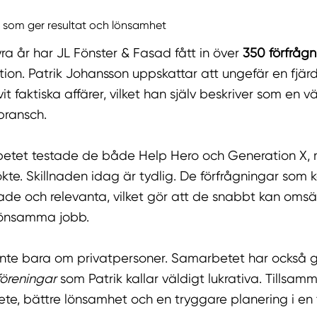
p som ger resultat och lönsamhet
fyra år har JL Fönster & Fasad fått in över
350 förfrågn
ion. Patrik Johansson uppskattar att ungefär en fjär
it faktiska affärer, vilket han själv beskriver som en v
 bransch.
etet testade de både Help Hero och Generation X,
ökte. Skillnaden idag är tydlig. De förfrågningar som
e och relevanta, vilket gör att de snabbt kan omsät
 lönsamma jobb.
inte bara om privatpersoner. Samarbetet har också ge
föreningar
som Patrik kallar väldigt lukrativa. Tillsam
te, bättre lönsamhet och en tryggare planering i en 