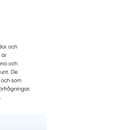
dor och
 är
tuna och
runt. De
n och som
örfrågningar.
.