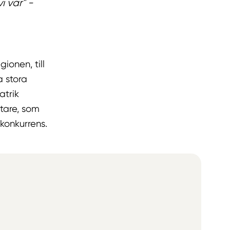
 var" -
ionen, till
a stora
atrik
etare, som
konkurrens.