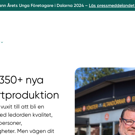
ann Årets Unga Företagare i Dalarna 2024 –
Läs pressmeddelandet 
 350+ nya
tproduktion
xit till att bli en
ed ledorden kvalitet,
personer,
gheter. Men vägen dit