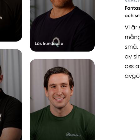
VÅRA 
Fantas
och sm
Vi är
många
Läs kundcase
små. 
av si
oss a
avgör