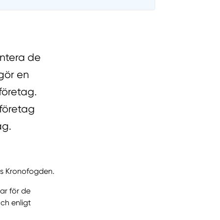
antera de
gör en
företag.
företag
ag.
os Kronofogden.
ar för de
ch enligt