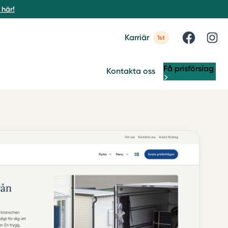
här!
Karriär
1st
Få prisförslag
Kontakta oss