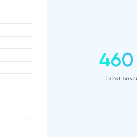
460
i vinst base