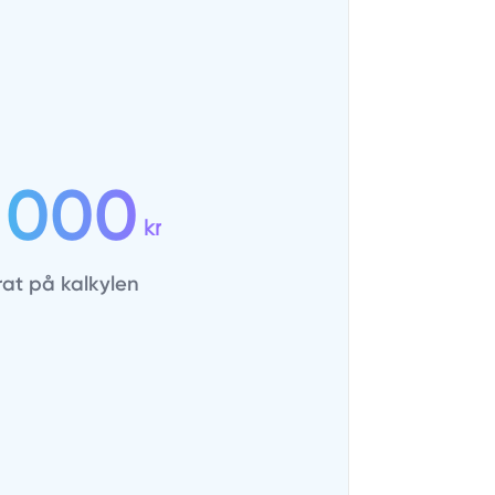
 000
kr
rat på kalkylen