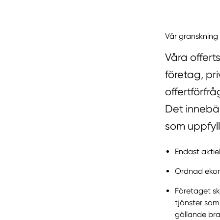
Vår granskning
Våra offert
företag, pr
offertförfr
Det innebär
som uppfyll
Endast aktie
Ordnad ekono
Företaget sk
tjänster som
gällande bra