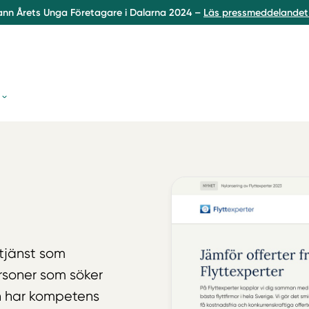
ann Årets Unga Företagare i Dalarna 2024 –
Läs pressmeddelandet 
 tjänst som
rsoner som söker
en har kompetens