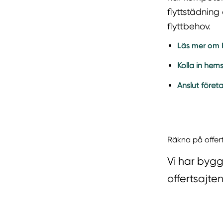
flyttstädning
flyttbehov.
Läs mer om F
Kolla in hem
Anslut föret
Räkna på offer
Vi har bygg
offertsajten