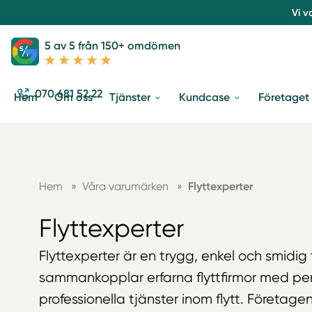
Vi v
5 av 5 från 150+ omdömen
070 681 52 22
Hem
Om oss
Tjänster
Kundcase
Företaget
Hem
»
Våra varumärken
»
Flyttexperter
Flyttexperter
Flyttexperter är en trygg, enkel och smidig
sammankopplar erfarna flyttfirmor med pe
professionella tjänster inom flytt. Företag