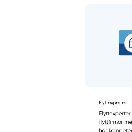
Flyttexperter
Flyttexperte
flyttfirmor m
har kompetens