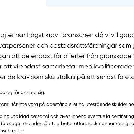
sajter har högst krav i branschen då vi vill gar
ivatpersoner och bostadsrättsföreningar som 
ågan att de endast får offerter från granskade 
 att vi endast samarbetar med kvalificerade 
er de krav som ska ställas på ett seriöst föret
bolag får ansluta sig.
mi: får inte vara på obestånd eller ha utestående skulder h
a ha utbildad personal och även inneha eventuella certifiering
 företaget erbjuder så att arbetet utförs fackmannamässigt o
nschregler.