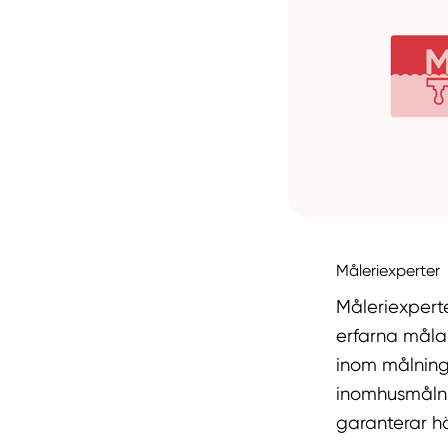
Måleriexperter
Måleriexpert
erfarna måla
inom målning
inomhusmålni
garanterar hö