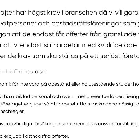
sajter har högst krav i branschen då vi vill gar
ivatpersoner och bostadsrättsföreningar som 
ågan att de endast får offerter från granskade 
 att vi endast samarbetar med kvalificerade 
er de krav som ska ställas på ett seriöst föret
bolag får ansluta sig.
mi: får inte vara på obestånd eller ha utestående skulder h
a ha utbildad personal och även inneha eventuella certifiering
 företaget erbjuder så att arbetet utförs fackmannamässigt o
nschregler.
as nödvändiga försäkringar som exempelvis ansvarsförsäkring.
a erbjuda kostnadsfria offerter.