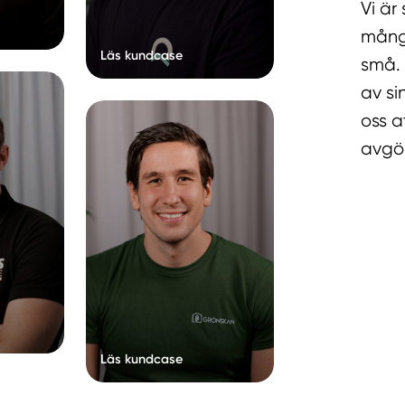
Vi är
många
Läs kundcase
små. 
av si
oss a
avgör
Läs kundcase