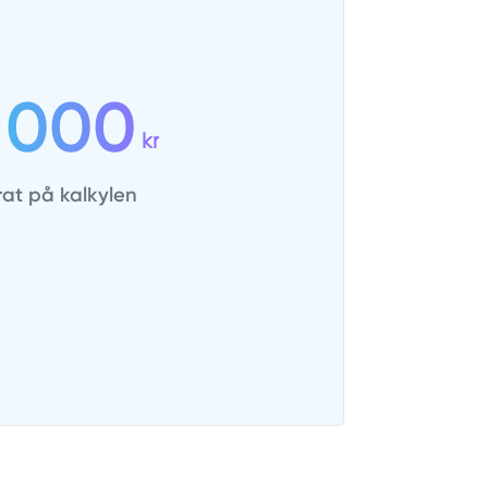
 000
kr
rat på kalkylen