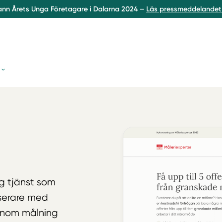
ann Årets Unga Företagare i Dalarna 2024 –
Läs pressmeddelandet 
ig tjänst som
serare med
 inom målning