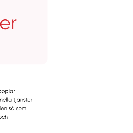
opplar
ella tjänster
den så som
och
.