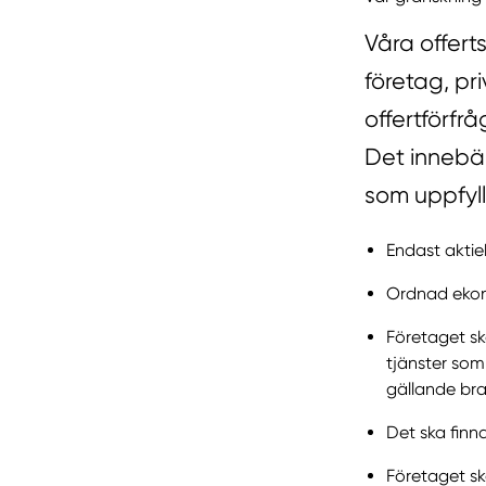
Våra offert
företag, pr
offertförfr
Det innebär
som uppfyll
Endast aktie
Ordnad ekono
Företaget sk
tjänster som
gällande bra
Det ska finn
Företaget sk