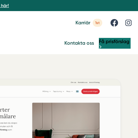
här!
Karriär
1st
Få prisförslag
Kontakta oss