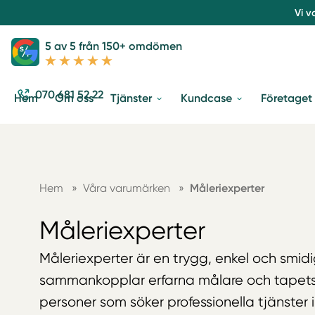
Vi v
5 av 5 från 150+ omdömen
070 681 52 22
Hem
Om oss
Tjänster
Kundcase
Företaget
Hem
»
Våra varumärken
»
Måleriexperter
Måleriexperter
Måleriexperter är en trygg, enkel och smid
sammankopplar erfarna målare och tapet
personer som söker professionella tjänster