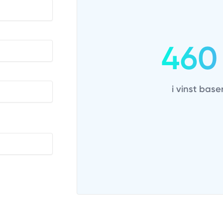
460
i vinst base