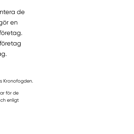
antera de
gör en
företag.
företag
ag.
os Kronofogden.
ar för de
ch enligt