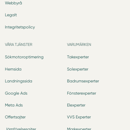
Webbyrå
Legalt
Integritetspolicy
VÅRA TJÄNSTER
VARUMÄRKEN
Sökmotoroptimering
Takexperter
Hemsida
Solexperter
Landningssida
Badrumsexperter
Google Ads
Fönsterexperter
Meta Ads
Elexperter
Offertsajter
VVS Experter
Jämförelsesajter
Markexperter