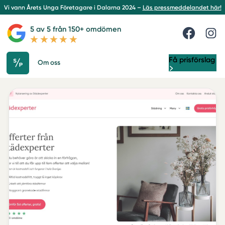
Vi vann Årets Unga Företagare i Dalarna 2024 –
Läs pressmeddelandet här!
5 av 5 från 150+ omdömen
Få prisförslag
Om oss