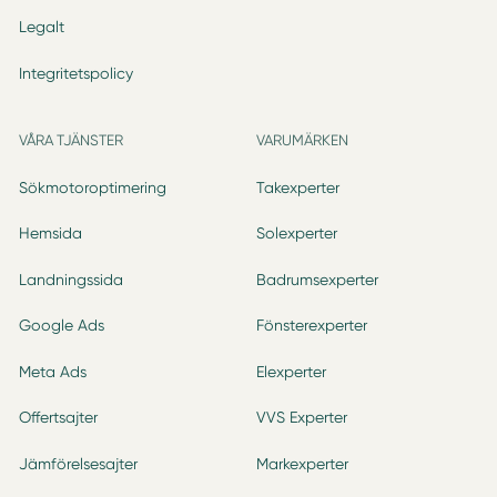
Legalt
Integritetspolicy
VÅRA TJÄNSTER
VARUMÄRKEN
Sökmotoroptimering
Takexperter
Hemsida
Solexperter
Landningssida
Badrumsexperter
Google Ads
Fönsterexperter
Meta Ads
Elexperter
Offertsajter
VVS Experter
Jämförelsesajter
Markexperter