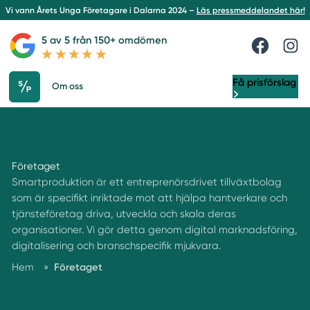
Vi vann Årets Unga Företagare i Dalarna 2024 –
Läs pressmeddelandet här!
5 av 5 från 150+ omdömen
Få prisförslag
Om oss
Företaget
Smartproduktion är ett entreprenörsdrivet tillväxtbolag
som är specifikt inriktade mot att hjälpa hantverkare och
tjänsteföretag driva, utveckla och skala deras
organisationer. Vi gör detta genom digital marknadsföring,
digitalisering och branschspecifik mjukvara.
Hem
»
Företaget