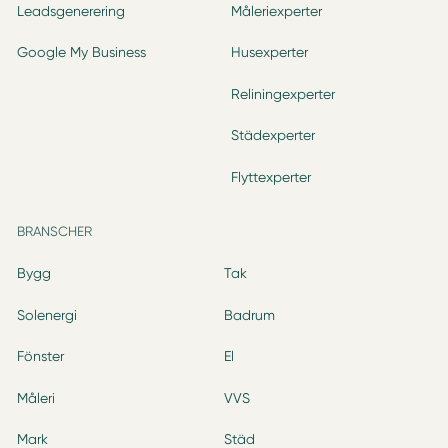
Leadsgenerering
Måleriexperter
Google My Business
Husexperter
Reliningexperter
Städexperter
Flyttexperter
BRANSCHER
Bygg
Tak
Solenergi
Badrum
Fönster
El
Måleri
VVS
Mark
Städ