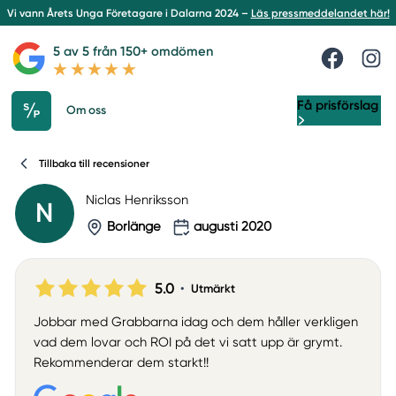
Vi vann Årets Unga Företagare i Dalarna 2024 –
Läs pressmeddelandet här!
5 av 5 från 150+ omdömen
Få prisförslag
Om oss
Tillbaka till recensioner
Niclas Henriksson
N
Borlänge
augusti 2020
5.0
•
Utmärkt
Jobbar med Grabbarna idag och dem håller verkligen
vad dem lovar och ROI på det vi satt upp är grymt.
Rekommenderar dem starkt!!