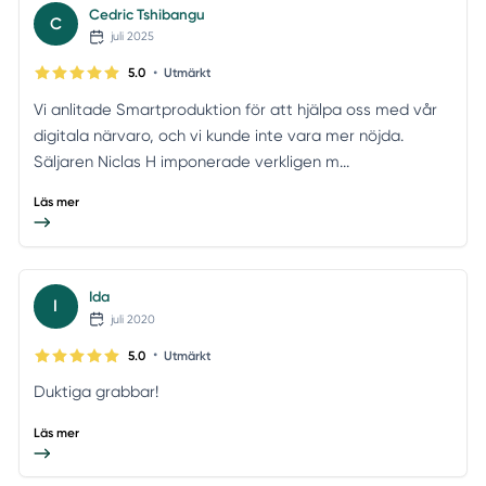
Cedric Tshibangu
C
juli 2025
•
5.0
Utmärkt
Vi anlitade Smartproduktion för att hjälpa oss med vår
digitala närvaro, och vi kunde inte vara mer nöjda.
Säljaren Niclas H imponerade verkligen m...
Läs mer
Ida
I
juli 2020
•
5.0
Utmärkt
Duktiga grabbar!
Läs mer