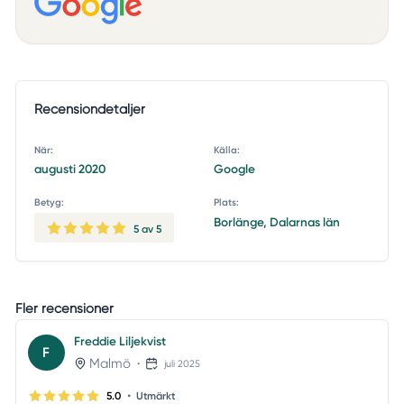
Recensiondetaljer
När:
Källa:
augusti 2020
Google
Betyg:
Plats:
Borlänge, Dalarnas län
5
av 5
Fler recensioner
Freddie Liljekvist
F
Malmö
•
juli 2025
•
5.0
Utmärkt