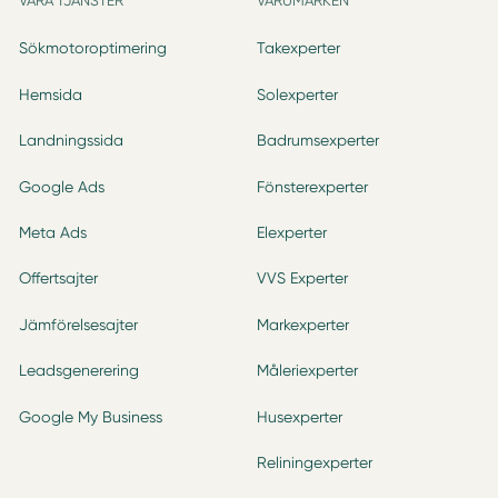
VÅRA TJÄNSTER
VARUMÄRKEN
Sökmotoroptimering
Takexperter
Hemsida
Solexperter
Landningssida
Badrumsexperter
Google Ads
Fönsterexperter
Meta Ads
Elexperter
Offertsajter
VVS Experter
Jämförelsesajter
Markexperter
Leadsgenerering
Måleriexperter
Google My Business
Husexperter
Reliningexperter