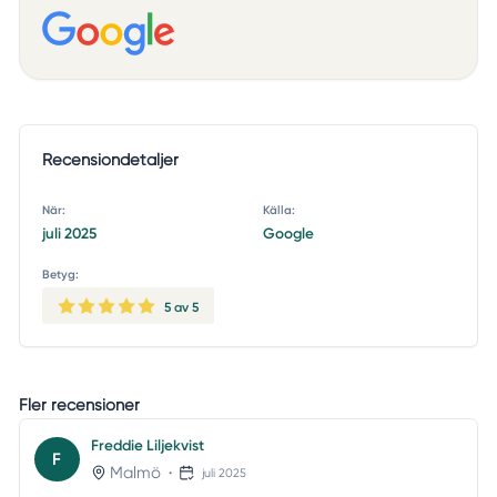
Recensiondetaljer
När:
Källa:
juli 2025
Google
Betyg:
5
av 5
Fler recensioner
Freddie Liljekvist
F
Malmö
•
juli 2025