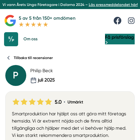
Vi vann Årets Unga Företagare i Dalarna 2024 –
Läs pressmeddelandet här!
5 av 5 från 150+ omdömen
Få prisförslag
Om oss
Tillbaka till recensioner
Philip Beck
P
juli 2025
5.0
•
Utmärkt
Smartproduktion har hjälpt oss att göra mitt företags
hemsida. Vi är extremt nöjda och de finns alltid
tillgängliga och hjälper med det vi behöver hjälp med.
Vi kan starkt rekommendera smartproduktion.