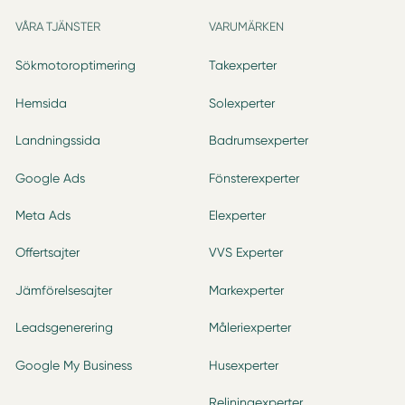
VÅRA TJÄNSTER
VARUMÄRKEN
Sökmotoroptimering
Takexperter
Hemsida
Solexperter
Landningssida
Badrumsexperter
Google Ads
Fönsterexperter
Meta Ads
Elexperter
Offertsajter
VVS Experter
Jämförelsesajter
Markexperter
Leadsgenerering
Måleriexperter
Google My Business
Husexperter
Reliningexperter