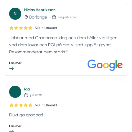
Niclas Henriksson
N
Borlänge
•
augusti 2020
•
5.0
Utmärkt
Jobbar med Grabbarna idag och dem håller verkligen
vad dem lovar och ROI på det vi satt upp är grymt.
Rekommenderar dem starkt!!
Läs mer
Ida
I
juli 2020
•
5.0
Utmärkt
Duktiga grabbar!
Läs mer