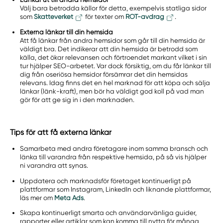
Välj bara betrodda källor för detta, exempelvis statliga sidor
som
Skatteverket
för texter om
ROT-avdrag
.
Externa länkar till din hemsida
Att få länkar från andra hemsidor som går till din hemsida är
väldigt bra. Det indikerar att din hemsida är betrodd som
källa, det ökar relevansen och förtroendet markant vilket i sin
tur hjälper SEO-arbetet. Var dock försiktig, om du får länkar till
dig från oseriösa hemsidor försämrar det din hemsidas
relevans. Idag finns det en hel marknad för att köpa och sälja
länkar (länk-kraft), men bör ha väldigt god koll på vad man
gör för att ge sig in i den marknaden.
Tips för att få externa länkar
Samarbeta med andra företagare inom samma bransch och
länka till varandra från respektive hemsida, på så vis hjälper
ni varandra att synas.
Uppdatera och marknadsför företaget kontinuerligt på
plattformar som Instagram, LinkedIn och liknande plattformar,
läs mer om
Meta Ads
.
Skapa kontinuerligt smarta och användarvänliga guider,
rapporter eller artiklar som kan komma till nytta för många