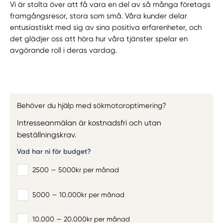
ANDRA BYRÅER
Vi är stolta över att få vara en del av så många företags
framgångsresor, stora som små. Våra kunder delar
Arbetar spritt med alla branscher
entusiastiskt med sig av sina positiva erfarenheter, och
Ingen kunskap inom byggbranschen
det glädjer oss att höra hur våra tjänster spelar en
avgörande roll i deras vardag.
Svåra att nå för uppdateringar
Kräver betydande tid från företaget
Ingen garanti av förfrågningar
Behöver du hjälp med sökmotoroptimering?
Intresseanmälan är kostnadsfri och utan
beställningskrav.
Vad har ni för budget?
2500 — 5000kr per månad
5000 — 10.000kr per månad
10.000 — 20.000kr per månad