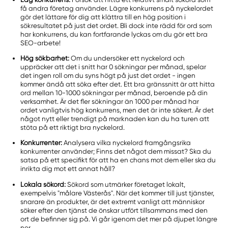
få andra företag använder. Lägre konkurrens på nyckelordet
gör det lättare för dig att klättra till en hög position i
sökresultatet på just det ordet. Bli dock inte rädd för ord som
har konkurrens, du kan fortfarande lyckas om du gör ett bra
SEO-arbete!
Hög sökbarhet:
Om du undersöker ett nyckelord och
uppräcker att det i snitt har 0 sökningar per månad, spelar
det ingen roll om du syns högt på just det ordet - ingen
kommer ändå att söka efter det. Ett bra gränssnitt är att hitta
ord mellan 10-1000 sökningar per månad, beroende på din
verksamhet. Är det fler sökningar än 1000 per månad har
ordet vanligtvis hög konkurrens, men det är inte säkert. Är det
något nytt eller trendigt på marknaden kan du ha turen att
stöta på ett riktigt bra nyckelord.
Konkurrenter:
Analysera vilka nyckelord framgångsrika
konkurrenter använder; Finns det något dem missat? Ska du
satsa på ett specifikt för att ha en chans mot dem eller ska du
inrikta dig mot ett annat håll?
Lokala sökord:
Sökord som utmärker företaget lokalt,
exempelvis "målare Västerås". När det kommer till just tjänster,
snarare än produkter, är det extremt vanligt att människor
söker efter den tjänst de önskar utfört tillsammans med den
ort de befinner sig på. Vi går igenom det mer på djupet längre
ner.