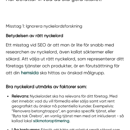
Misstag 1: Ignorera nyckelordsforskning
Betydelsen av rätt nyckelord
Ett misstag vid SEO är att man är lite för snabb med
researchen av nyckelord, även kallat söktermer eller
sökord. Att välja ut rätt nyckelord, som representerar ditt
företags tjänster och produkter, är en förutsättning för
att din
hemsida
ska hittas av önskad målgrupp.
Bra nyckelord utmärks av faktorer som:
Relevans:
Nyckelordet ska ha relevans för ditt företag. Med
det innebär: vad du vill förmedla eller sälja samt vart rent
geografiskt du önskar nå potentiella kunder. Exempelvis:
”Renovera betongtrappa”, en ganska specifik tjänst, eller
"Byta tak Örebro", en vanlig tjänst men med ort inkluderat - så
kallad lokal
sökmotoroptimering
.
Låg konkurrens:
Försök att hitta ett relativt smalt sökord som