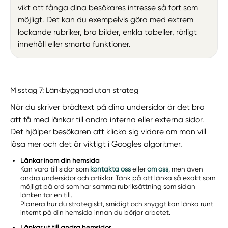
vikt att fånga dina besökares intresse så fort som
möjligt. Det kan du exempelvis göra med extrem
lockande rubriker, bra bilder, enkla tabeller, rörligt
innehåll eller smarta funktioner.
Misstag 7: Länkbyggnad utan strategi
När du skriver brödtext på dina undersidor är det bra
att få med länkar till andra interna eller externa sidor.
Det hjälper besökaren att klicka sig vidare om man vill
läsa mer och det är viktigt i Googles algoritmer.
Länkar inom din hemsida
Kan vara till sidor som
kontakta oss
eller
om oss
, men även
andra undersidor och artiklar. Tänk på att länka så exakt som
möjligt på ord som har samma rubriksättning som sidan
länken tar en till.
Planera hur du strategiskt, smidigt och snyggt kan länka runt
internt på din hemsida innan du börjar arbetet.
Länkar ut till andra hemsidor